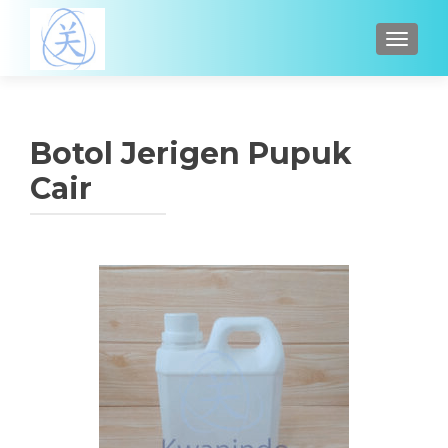
TOGGL
Botol Jerigen Pupuk
Cair