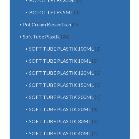
BOTOL TETES 30ML
(4)
BOTOL TETES 5ML
(4)
Pot Cream Kecantikan
(1)
Soft Tube Plastik
(24)
SOFT TUBE PLASTIK 100ML
(3)
SOFT TUBE PLASTIK 10ML
(3)
SOFT TUBE PLASTIK 120ML
(1)
SOFT TUBE PLASTIK 150ML
(1)
SOFT TUBE PLASTIK 200ML
(1)
SOFT TUBE PLASTIK 20ML
(4)
SOFT TUBE PLASTIK 30ML
(3)
SOFT TUBE PLASTIK 40ML
(1)