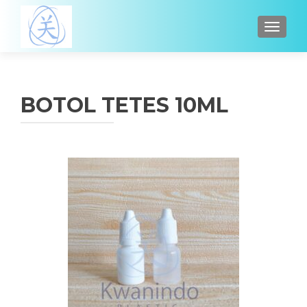
TOGGL
BOTOL TETES 10ML