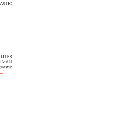
LASTIC
LITER
RIMAN
lastik
[…]