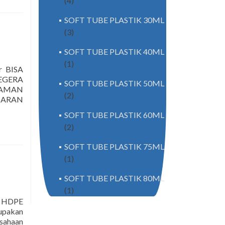
(4)
SOFT TUBE PLASTIK 30ML
(3)
SOFT TUBE PLASTIK 40ML
(1)
r BISA
EGERA
SOFT TUBE PLASTIK 50ML
 AMAN
(2)
SARAN
SOFT TUBE PLASTIK 60ML
(2)
SOFT TUBE PLASTIK 75ML
(1)
SOFT TUBE PLASTIK 80ML
(1)
 HDPE
pakan
usahaan