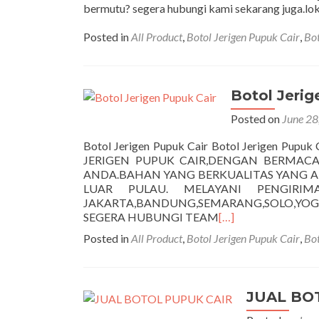
bermutu? segera hubungi kami sekarang juga.lok
Posted in
All Product
,
Botol Jerigen Pupuk Cair
,
Bot
Botol Jerig
Posted on
June 28
Botol Jerigen Pupuk Cair Botol Jerigen
JERIGEN PUPUK CAIR,DENGAN BERMA
ANDA.BAHAN YANG BERKUALITAS YANG 
LUAR PULAU. MELAYANI PENGIR
JAKARTA,BANDUNG,SEMARANG,SOLO,YOGY
SEGERA HUBUNGI TEAM
[…]
Posted in
All Product
,
Botol Jerigen Pupuk Cair
,
Bo
JUAL BO