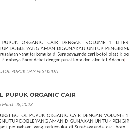
 PUPUK ORGANIC CAIR DENGAN VOLUME 1 LITE
UTUP DOBLE YANG AMAN DIGUNAKAN UNTUK PENGIRIM
sahaan yang terkemuka di Surabaya.anda cari botol plastik b
i Surabaya Barat dekat dengan pusat kota dan jalan tol. Adapun
[…
OTOL PUPUK DAN PESTISIDA
L PUPUK ORGANIC CAIR
n
March 28, 2023
KSI BOTOL PUPUK ORGANIC CAIR DENGAN VOLUME 1 
 PENUTUP DOBLE YANG AMAN DIGUNAKAN UNTUK PENGI
i perusahaan yang terkemuka di Surabaya.anda cari botol p