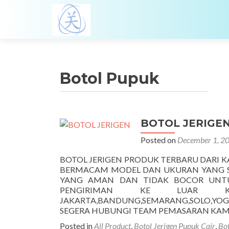
Botol Pupuk
BOTOL JERIGE
Posted on
December 1, 2
BOTOL JERIGEN PRODUK TERBARU DARI 
BERMACAM MODEL DAN UKURAN YANG S
YANG AMAN DAN TIDAK BOCOR UNTU
PENGIRIMAN KE LUAR 
JAKARTA,BANDUNG,SEMARANG,SOLO,YOGY
SEGERA HUBUNGI TEAM PEMASARAN KAMI.
Posted in
All Product
,
Botol Jerigen Pupuk Cair
,
Bot