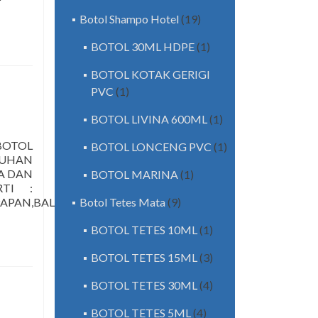
Botol Shampo Hotel
(19)
BOTOL 30ML HDPE
(1)
BOTOL KOTAK GERIGI
PVC
(1)
BOTOL LIVINA 600ML
(1)
 BOTOL
BOTOL LONCENG PVC
(1)
TUHAN
A DAN
BOTOL MARINA
(1)
TI :
PAN,BALI,LOMBOK,PAPUA,DLL.
Botol Tetes Mata
(9)
BOTOL TETES 10ML
(1)
BOTOL TETES 15ML
(3)
BOTOL TETES 30ML
(4)
BOTOL TETES 5ML
(4)