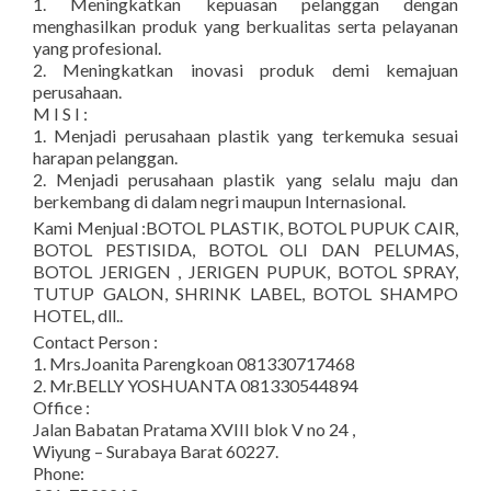
1. Meningkatkan kepuasan pelanggan dengan
menghasilkan produk yang berkualitas serta pelayanan
yang profesional.
2. Meningkatkan inovasi produk demi kemajuan
perusahaan.
M I S I :
1. Menjadi perusahaan plastik yang terkemuka sesuai
harapan pelanggan.
2. Menjadi perusahaan plastik yang selalu maju dan
berkembang di dalam negri maupun Internasional.
Kami Menjual :BOTOL PLASTIK, BOTOL PUPUK CAIR,
BOTOL PESTISIDA, BOTOL OLI DAN PELUMAS,
BOTOL JERIGEN , JERIGEN PUPUK, BOTOL SPRAY,
TUTUP GALON, SHRINK LABEL, BOTOL SHAMPO
HOTEL, dll..
Contact Person :
1. Mrs.Joanita Parengkoan 081330717468
2. Mr.BELLY YOSHUANTA 081330544894
Office :
Jalan Babatan Pratama XVIII blok V no 24 ,
Wiyung – Surabaya Barat 60227.
Phone: