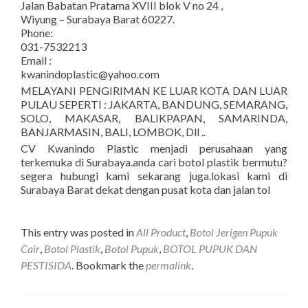
Jalan Babatan Pratama XVIII blok V no 24 ,
Wiyung – Surabaya Barat 60227.
Phone:
031-7532213
Email :
kwanindoplastic@yahoo.com
MELAYANI PENGIRIMAN KE LUAR KOTA DAN LUAR
PULAU SEPERTI : JAKARTA, BANDUNG, SEMARANG,
SOLO, MAKASAR, BALIKPAPAN, SAMARINDA,
BANJARMASIN, BALI, LOMBOK, Dll ..
CV Kwanindo Plastic menjadi perusahaan yang
terkemuka di Surabaya.anda cari botol plastik bermutu?
segera hubungi kami sekarang juga.lokasi kami di
Surabaya Barat dekat dengan pusat kota dan jalan tol
This entry was posted in
All Product
,
Botol Jerigen Pupuk
Cair
,
Botol Plastik
,
Botol Pupuk
,
BOTOL PUPUK DAN
PESTISIDA
. Bookmark the
permalink
.