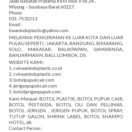
Jalan Babatan Pratama XVIII blok V no 24 ,
Wiyung – Surabaya Barat 60227.
Phone:
031-7532213
Email :
kwanindoplastic@yahoo.com
MELAYANI PENGIRIMAN KE LUAR KOTA DAN LUAR
PULAU SEPERTI : JAKARTA, BANDUNG, SEMARANG,
SOLO, MAKASAR, BALIKPAPAN, SAMARINDA,
BANJARMASIN, BALI, LOMBOK, Dll.
WEBSITE KAMI:
1. cvkwanindoplastic.co.id
2. cvkwanindoplastic.com
3. botolpupukcair.com
4. jerigenpupukcair.com
5. botoljerigenpupuk.com
Kami Menjual :BOTOL PLASTIK, BOTOL PUPUK CAIR,
BOTOL PESTISIDA, BOTOL OLI DAN PELUMAS,
BOTOL JERIGEN , JERIGEN PUPUK, BOTOL SPRAY,
TUTUP GALON, SHRINK LABEL, BOTOL SHAMPO
HOTEL, dll.
Contact Person :