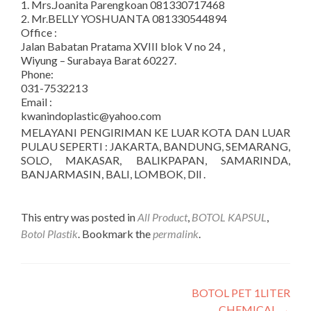
1. Mrs.Joanita Parengkoan 081330717468
2. Mr.BELLY YOSHUANTA 081330544894
Office :
Jalan Babatan Pratama XVIII blok V no 24 ,
Wiyung – Surabaya Barat 60227.
Phone:
031-7532213
Email :
kwanindoplastic@yahoo.com
MELAYANI PENGIRIMAN KE LUAR KOTA DAN LUAR
PULAU SEPERTI : JAKARTA, BANDUNG, SEMARANG,
SOLO, MAKASAR, BALIKPAPAN, SAMARINDA,
BANJARMASIN, BALI, LOMBOK, Dll .
This entry was posted in
All Product
,
BOTOL KAPSUL
,
Botol Plastik
. Bookmark the
permalink
.
Post navigation
BOTOL PET 1LITER
CHEMICAL
→