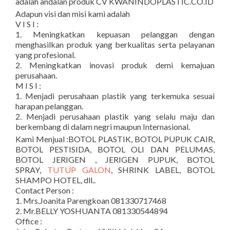
adalah andalan produk CV KWANINDOPLASTIC.CO.ID
Adapun visi dan misi kami adalah
V I S I :
1. Meningkatkan kepuasan pelanggan dengan
menghasilkan produk yang berkualitas serta pelayanan
yang profesional.
2. Meningkatkan inovasi produk demi kemajuan
perusahaan.
M I S I :
1. Menjadi perusahaan plastik yang terkemuka sesuai
harapan pelanggan.
2. Menjadi perusahaan plastik yang selalu maju dan
berkembang di dalam negri maupun Internasional.
Kami Menjual :BOTOL PLASTIK, BOTOL PUPUK CAIR,
BOTOL PESTISIDA, BOTOL OLI DAN PELUMAS,
BOTOL JERIGEN , JERIGEN PUPUK, BOTOL
SPRAY,
TUTUP GALON
, SHRINK LABEL, BOTOL
SHAMPO HOTEL, dll..
Contact Person :
1. Mrs.Joanita Parengkoan 081330717468
2. Mr.BELLY YOSHUANTA 081330544894
Office :